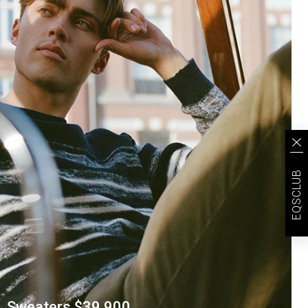
EQSCLUB
Sweaters $39.900